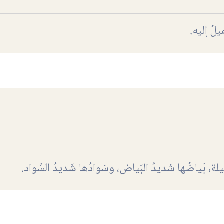
يلُ إليه.
يلة، بَياضُها شَديدُ البَياض، وسَوادُها شَديدُ السَّواد.