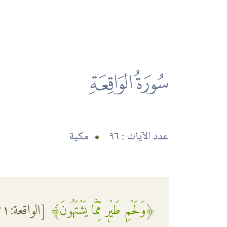
56
عدد الآيات :
٩٦
مكية
﴿وَلَحۡمِ طَيۡرٖ مِّمَّا يَشۡتَهُونَ﴾
[
الواقعة
:٢١]