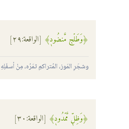
﴿وَطَلۡحٖ مَّنضُودٖ﴾
[
الواقعة
:٢٩]
وشجَرِ المَوز، المُتراكمِ ثمَرُه، مِنْ أسفَلِه
﴿وَظِلّٖ مَّمۡدُودٖ﴾
[
الواقعة
:٣٠]