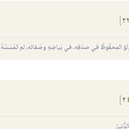
لُّؤلؤ المحفُوظُ في صدَفِه، في بَياضِهِ وصَفائه، لم تَمْسَسْهُ 
دُّنيا.