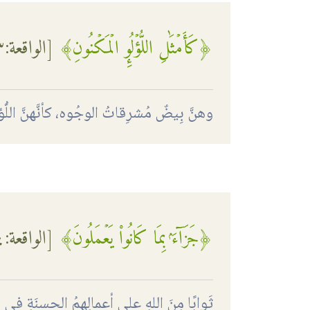
﴿كَأَمۡثَٰلِ اللُّؤۡلُوِٕ الۡمَكۡنُونِ﴾
[
الواقعة
:٢٣]
وهنَّ بِيضٌ مُشرِقاتُ الوجُوه، كأنَّهنَّ ال
﴿جَزَآءَۢ بِمَا كَانُواْ يَعۡمَلُونَ﴾
[
الواقعة
:٢٤]
ثَوابًا مِنَ اللهِ على أعمالِهمُ الحسنَةِ في ال