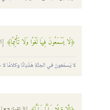
﴿لَا يَسۡمَعُونَ فِيهَا لَغۡوٗا وَلَا تَأۡثِيمًا﴾
[
ا
لا يَسمَعونَ في الجنَّةِ هَذَيانًا وكلامًا ل
﴿إِلَّا قِيلٗا سَلَٰمٗا سَلَٰمٗا﴾
[
الواقعة
:٢٦]