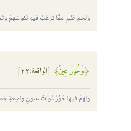
ولحمِ طَيرٍ ممَّا تَرغَبُ فيهِ نُفوسُهمْ وتَم
﴿وَحُورٌ عِينٞ﴾
[
الواقعة
:٢٢]
ولهمْ فيها حُوْرٌ ذَواتُ عيونٍ واسِعَةٍ جَم