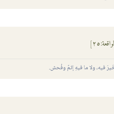
لواقعة
:٢٥]
ا خَيرَ فيه، ولا ما فيهِ إثمٌ وفُحش.