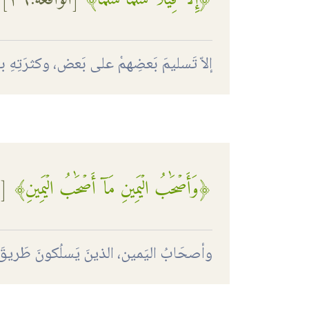
إلاّ تَسليمَ بَعضِهمْ على بَعض، وكثرَتِهِ ب
﴿وَأَصۡحَٰبُ الۡيَمِينِ مَآ أَصۡحَٰبُ الۡيَمِينِ﴾
[
وأصحَابُ اليَمين، الذينَ يَسلُكونَ طَريقَ ا