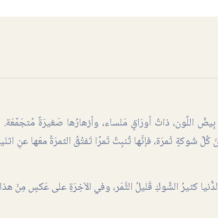
ِيضُ اللَّون، ذاتُ أورَاقٍ مَلساء، وأزهارُها صَغيرَةٌ مُتجَمِّعَ
ِّ شَوكةٍ ثَمرَة، فإنَّها تُنبِتُ ثَمرًا تَفتُقُ الثمرَةُ معَها عنِ اثنَي
لدُّنيا كثيرُ الشَّوكِ قَليلُ الثَّمَر، وفي الآخِرَةِ على عَكسٍ مِنْ هذا،