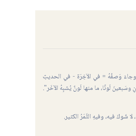
ة. وجاءَ وَصفُهُ = في الآخِرَة - في الحديثِ
نِ وسَبعينَ لَونًا، ما منها لَونٌ يُشبِهُ الآخَر".
 لا شَوكَ فيه، وفيهِ الثَّمَرُ الكثير.