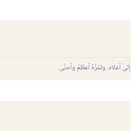
ِ إلى أعلاه. وثمَرُهُ أعظَمُ وأحلَى.