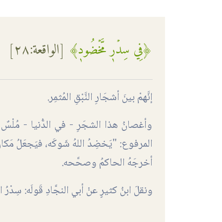
﴿فِي سِدۡرٖ مَّخۡضُودٖ﴾
[
الواقعة
:٢٨]
إنَّهمْ بينَ أشجَارِ النَّبْقِ المُثمِر.
وأغصانُ هذا الشجَرِ - في الدُّنيا - مُلْسٌ ب
المرفوع: "يَخضِدُ اللهُ شَوكَه، فيَجعَلُ مَكانَ كُل
أخرجَهُ الحاكمُ وصحَّحه.
ونقلَ ابنُ كثيرٍ عنْ أبي النجَّادِ قَولَه: سِدْرُ ا