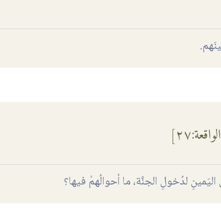
ينَهم.
الواقعة
:٢٧]
ليَمينِ لدُخولِ الجنَّة، ما أحوالُهمْ فيها؟